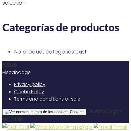
selection.
Categorías de productos
No product categories exist.
®2026
Hispabadge
Privacy policy
Cookie Policy
Terms and conditions of sale
Diseñado por
Cookies
acuabit
Call
WhatsApp
Email