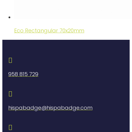
Eco Rectangular 70x20mm

958 815 729

hispabadge@hispabadge.com
