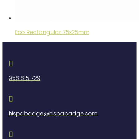
Eco Rectangular 75x25mm

958 815 729

hispabadge@hispabadge.com
