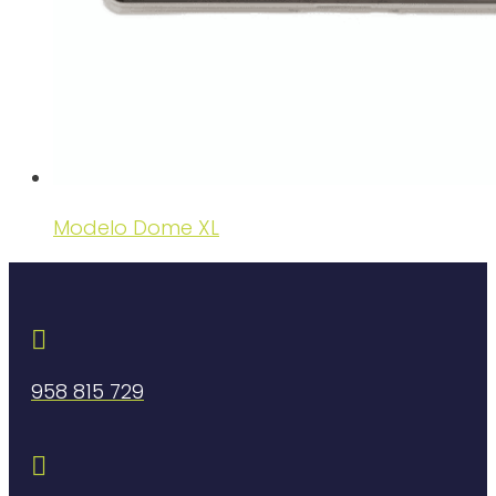
Modelo Dome XL

958 815 729
