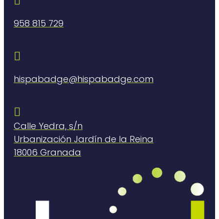

958 815 729

hispabadge@hispabadge.com

Calle Yedra, s/n
Urbanización Jardín de la Reina
18006 Granada