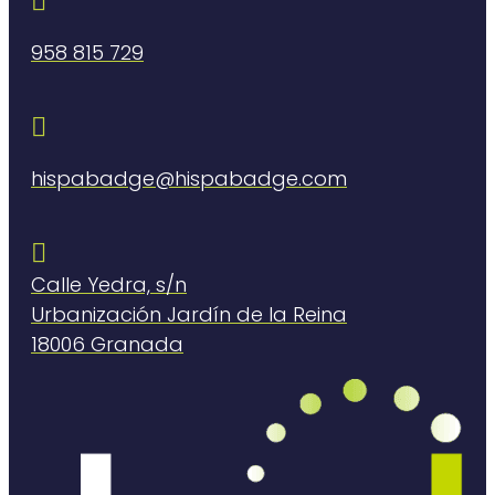

958 815 729

hispabadge@hispabadge.com

Calle Yedra, s/n
Urbanización Jardín de la Reina
18006 Granada