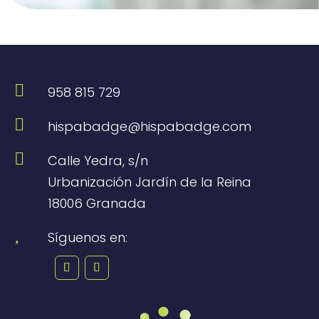

958 815 729

hispabadge@hispabadge.com

Calle Yedra, s/n
Urbanización Jardín de la Reina
18006 Granada

Síguenos en: