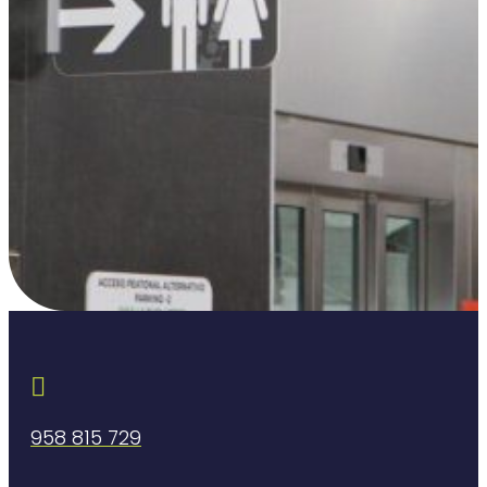

958 815 729