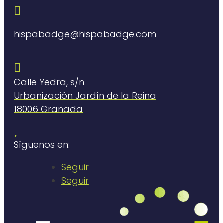

hispabadge@hispabadge.com

Calle Yedra, s/n
Urbanización Jardín de la Reina
18006 Granada

Síguenos en:
Seguir
Seguir