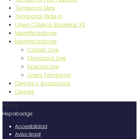
Temporal Max
Temporal Slide in
Línea Clásica Modelos XS
Identificadores
Identificadores
Classic Line
Standard Line
Special Line
Línea Temporal
Cierres y Accesorios
Cierres
®2026
Hispabadge
Accesibilidad
Aviso legal