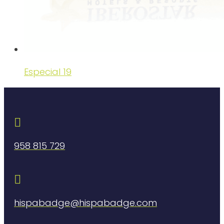
Especial 19

958 815 729

hispabadge@hispabadge.com