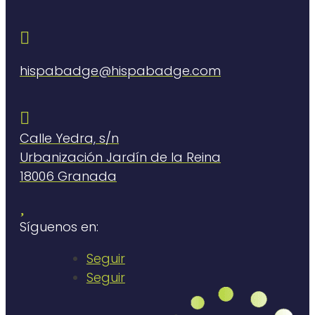

hispabadge@hispabadge.com

Calle Yedra, s/n
Urbanización Jardín de la Reina
18006 Granada

Síguenos en:
Seguir
Seguir