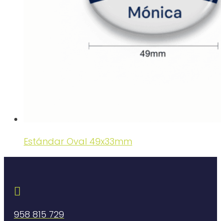
Estándar Oval 49x33mm

958 815 729